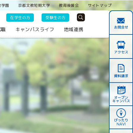
教学園
京都文教短期大学
教育後援会
サイトマップ
在学生の方
受験生の方
就職
キャンパスライフ
地域連携