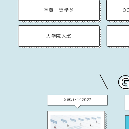
学費・奨学金
O
大学院入試
学案内
入試ガイド2027
ブック2027