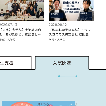
2026.07.13
2026.06.12
【実践社会学科】宇治橋商店
【臨床心理学研究科】トラン
街「あがた祭り」に出店しま
スコスモス株式会社 松田憲泰
した！《みんなの日常》
氏：臨床心理学の学びは、ビ
学部・大学院
学部・大学院
ジネスの現場でどう活きるの
か
生支援
入試関連