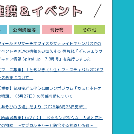
ト
公開講座等
刊行物
その他
フィールドリサーチオフィスがサテライトキャンパスでの
イベントや周辺の情報をお伝えする 情報紙「ぶんきょうサ
テキャン情報 Spiral Up 7.8月号」を発行しました
【ブース募集】「ともいき（共生）フェスティバル2026ブ
ース募集について」
【重要】台風接近に伴う公開シンポジウム「カミとホトケ
の物語」（6月27日）の開催判断について
「あそびの広場」だより（2026年6月25日更新）
【聴講者募集】6/27（土）公開シンポジウム「カミとホト
ケの物語 ～サブカルチャーと融合する神道と仏教～」