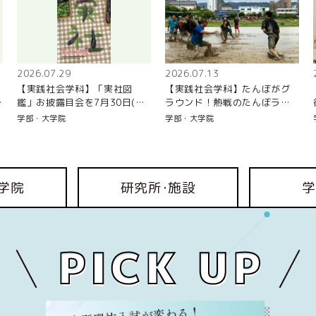
2026.07.29
2026.07.13
【実践社会学科】「実社図
【実践社会学科】たんぼがグ
開
鑑」お披露目会を7月30日(木)
ラウンド！熱戦のたんぼラク
に開催
ビー《みんなの日常》
学部・大学院
学部・大学院
学院
研究所･
施設
学