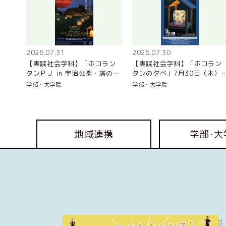
2026.07.31
2026.07.30
【実践社会学科】「ホコラン
【実践社会学科】「ホコラン
タンＰＪ in 宇治公園・塔の島
タンの夕べ」7月30日（木）
《リトライ》」8/7（金）開催
催
学部・大学院
学部・大学院
地域連携
学部･
大