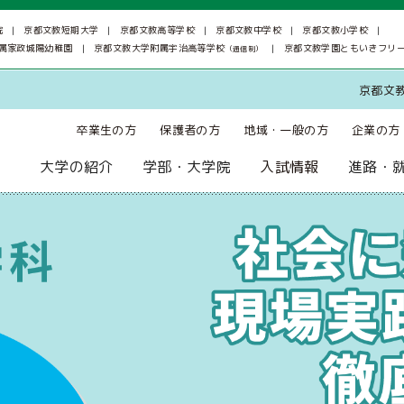
院
京都文教短期大学
京都文教高等学校
京都文教中学校
京都文教小学校
属家政城陽幼稚園
京都文教大学附属宇治高等学校
京都文教学園ともいきフリ
（通信制）
京都文
卒業生の方
保護者の方
地域・一般の方
企業の方
大学の紹介
学部・大学院
入試情報
進路・