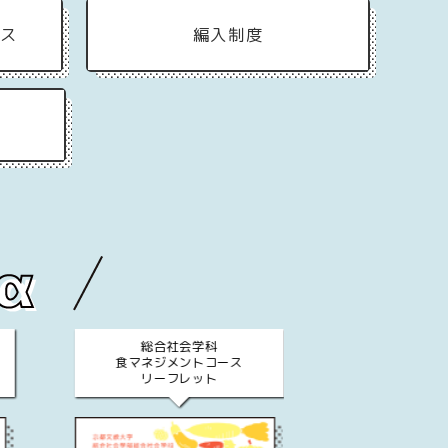
パス
編入制度
総合社会学科
大学院 臨床
食マネジメントコース
デジタルパ
リーフレット