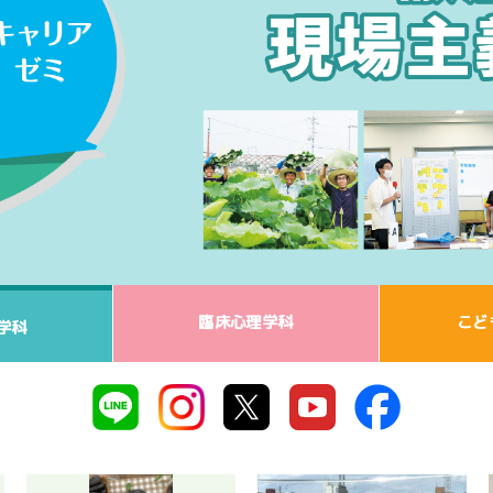
臨床心理学科
こど
学科