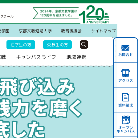
ースクール
教学園
京都文教短期大学
教育後援会
サイトマップ
在学生の方
受験生の方
就職
キャンパスライフ
地域連携