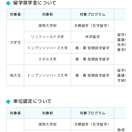
留学奨学金について
対象者
対象校
対象プログラム
湖西大学校
交換留学（在学留学）
留学後
リンフィールド大学
休学留学
審議を
大学生
各年度
トンプソンリバーズ大学
春・夏 短期語学留学
春学期
マギル大学
春・夏 短期語学留学
留学後
短大生
トンプソンリバーズ大学
春・夏 短期語学留学
審議を
支給額は
単位認定について
対象者
対象校
対象プログラム
湖西大学校
交換留学（在学留学）
現地で