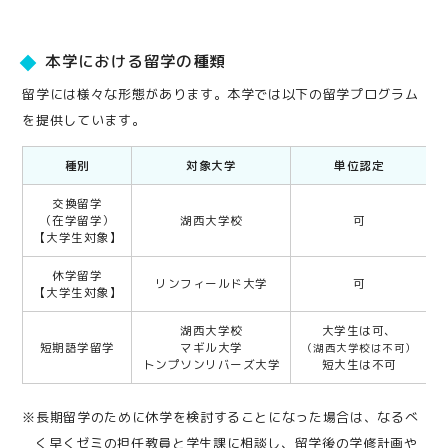
本学における留学の種類
留学には様々な形態があります。本学では以下の留学プログラム
を提供しています。
種別
対象大学
単位認定
交換留学
（在学留学）
湖西大学校
可
【大学生対象】
休学留学
リンフィールド大学
可
【大学生対象】
湖西大学校
大学生は可、
短期語学留学
マギル大学
（湖西大学校は不可）
トンプソンリバーズ大学
短大生は不可
※長期留学のために休学を検討することになった場合は、なるべ
く早くゼミの担任教員と学生課に相談し、留学後の学修計画や