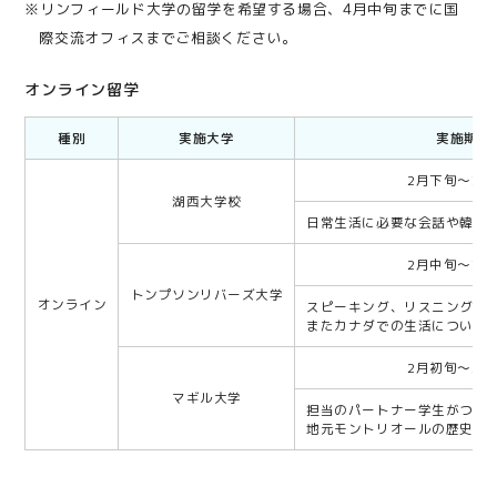
※リンフィールド大学の留学を希望する場合、4月中旬までに国
際交流オフィスまでご相談ください。
オンライン留学
種別
実施大学
実施期間
2月下旬～3月
湖西大学校
日常生活に必要な会話や韓国
2月中旬～3月
トンプソンリバーズ大学
オンライン
スピーキング、リスニング、
またカナダでの生活について
2月初旬～2月
マギル大学
担当のパートナー学生がつい
地元モントリオールの歴史や