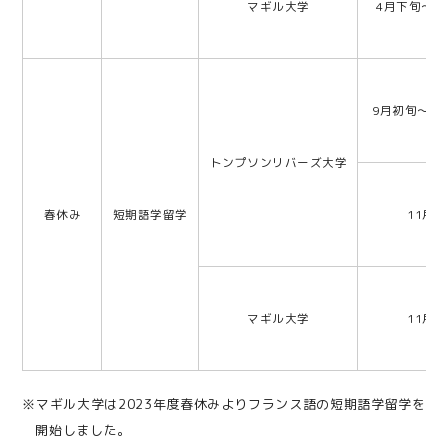
マギル大学
4月下旬～5
9月初旬～1
トンプソンリバーズ大学
春休み
短期語学留学
11月頃
マギル大学
11月頃
※マギル大学は2023年度春休みよりフランス語の短期語学留学を
開始しました。