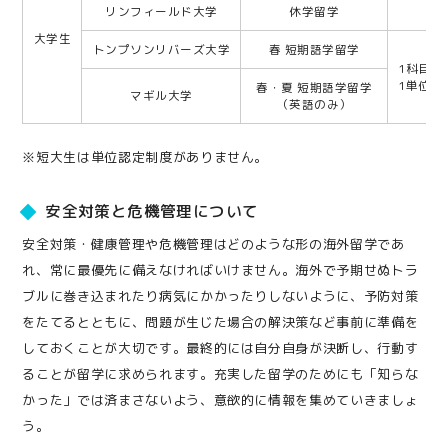
リンフィールド大学
休学留学
大学生
トンプソンリバーズ大学
春 短期語学留学
1科目（
1単位を
春・夏 短期語学留学
マギル大学
（英語のみ）
※短大生は単位認定制度がありません。
安全対策と危機管理について
安全対策・健康管理や危機管理はどのような形の海外留学であ
れ、常に最優先に備えなければいけません。海外で予期せぬトラ
ブルに巻き込まれたり病気にかかったりしないように、予防対策
をたてるとともに、問題が生じた場合の解決策など事前に準備を
しておくことが大切です。最終的には自分自身が決断し、行動す
ることが留学に求められます。充実した留学のためにも「知らな
かった」では済まさないよう、意欲的に情報を集めていきましょ
う。