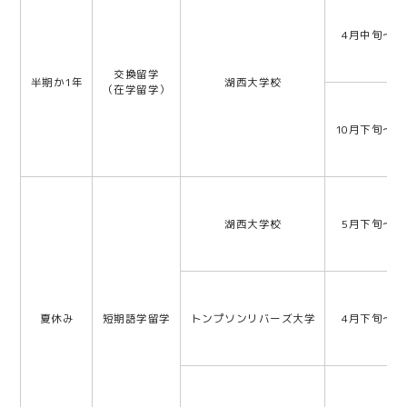
4月中旬～4
交換留学
半期か1年
湖西大学校
（在学留学）
10月下旬～1
湖西大学校
5月下旬～6
夏休み
短期語学留学
トンプソンリバーズ大学
4月下旬～5