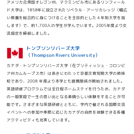
アメリカ合衆国オレゴン州、マクミンビル市にあるリンフィール
ド大学は、1858年に設立されたリベラル・アーツカレッジ（幅広
い教養を総合的に身につけることを主目的とした４年制大学を指
します）で、約1,700人の学生が学んでいます。2005年度より交
流協定を締結しました。
トンプソンリバーズ大学
（Thompson Rivers University）
カナダ・トンプソンリバーズ大学（在ブリティッシュ・コロンビ
ア州カムループス市）は長きにわたって京都文教短期大学の姉妹
校であり、2008 年度より本学とも提携関係が開始されました。
英語研修プログラムでは全日程ホームステイを行うため、カナダ
の一般家庭で一生の思い出となる素晴らしい体験をすることが可
能です。さまざまな英語研修とともに、学内で催される国際交流
イベントへの参加や季節に応じたカナダの自然を体験できる各種
アクティビティも充実しています。