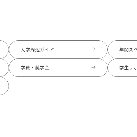
大学周辺ガイド
年間ス
学費・奨学金
学生サ