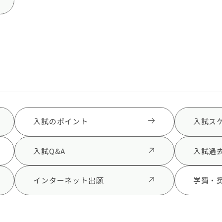
入試のポイント
入試ス
入試Q&A
入試過
インターネット出願
学費・