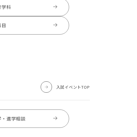
育学科
科目
入試イベントTOP
学・進学相談